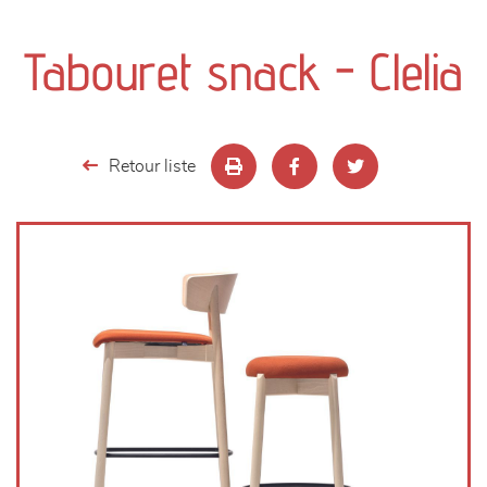
canapés et fauteuils
Tabouret snack - Clelia
séjours
meubles de complément
Retour liste
chambres et dressing
literie
décoration