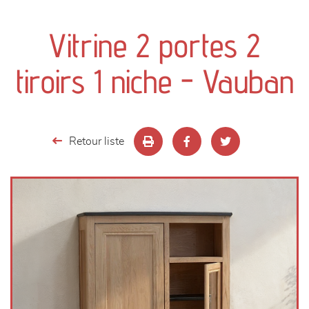
canapés et fauteuils
Vitrine 2 portes 2
séjours
tiroirs 1 niche - Vauban
meubles de complément
chambres et dressing
Retour liste
literie
décoration