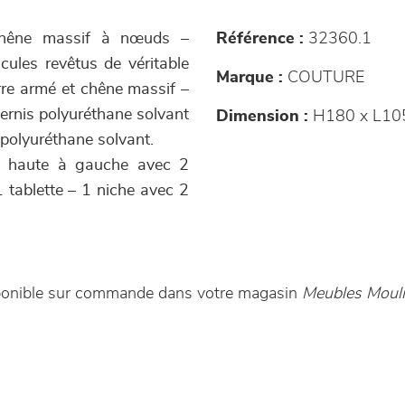
 chêne massif à nœuds –
Référence :
32360.1
icules revêtus de véritable
Marque :
COUTURE
rre armé et chêne massif –
vernis polyuréthane solvant
Dimension :
H180 x L10
 polyuréthane solvant.
rée haute à gauche avec 2
1 tablette – 1 niche avec 2
disponible sur commande dans votre magasin
Meubles Mouliè