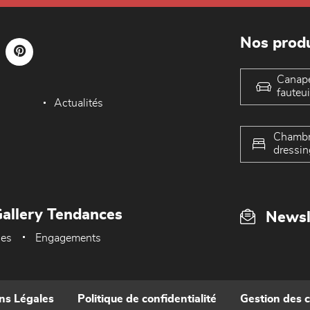
Nos produ
Canap
fauteui
Actualités
Chambr
dressin
allery Tendances
Newsl
ues
Engagements
ns Légales
Politique de confidentialité
Gestion des 