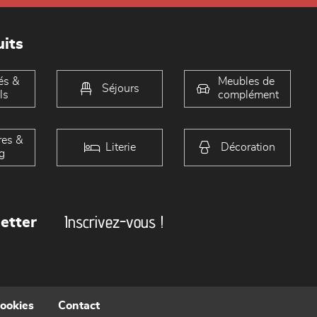
its
és &
Meubles de
Séjours
ls
complément
es &
Literie
Décoration
g
Inscrivez-vous !
etter
cookies
Contact