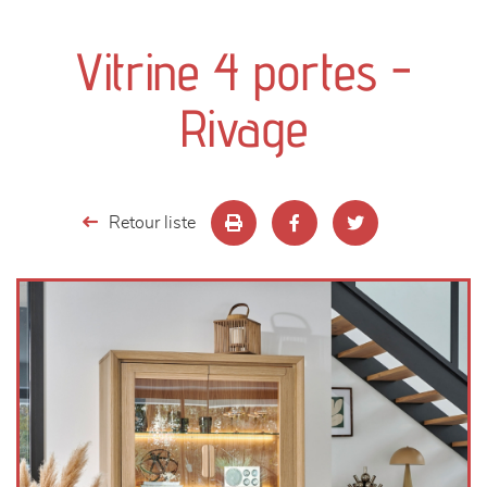
canapés et fauteuils
Vitrine 4 portes -
séjours
Rivage
meubles de complément
chambres et dressing
Retour liste
literie
décoration