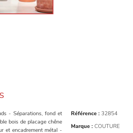
s
s - Séparations, fond et
Référence :
32854
able bois de placage chêne
Marque :
COUTURE
ur et encadrement métal -